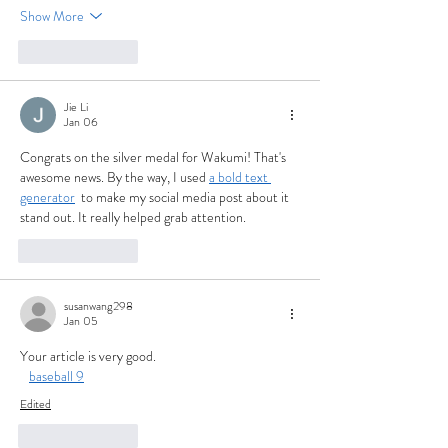
Show More
Like
Reply
Jie Li
Jan 06
Congrats on the silver medal for Wakumi! That's 
awesome news. By the way, I used 
a bold text 
generator
  to make my social media post about it 
stand out. It really helped grab attention.
Like
Reply
susanwang298
Jan 05
Your article is very good.
baseball 9
Edited
Like
Reply