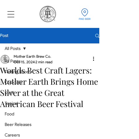
FIND BEER
Post
All Posts
Mother Earth Brew Co.
All Posts
Oct 15, 2024
2 min read
Worlds Best Craft Lagers:
Tasting Room
Mother Earth Brings Home
Cocktails
Silver at the Great
Staff
American Beer Festival
Topical
Food
Beer Releases
Careers