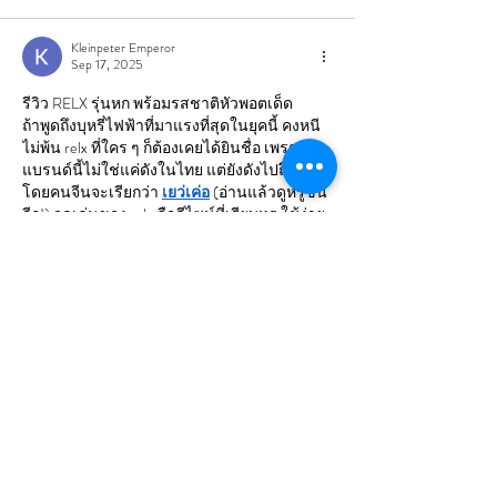
Kleinpeter Emperor
Sep 17, 2025
รีวิว RELX รุ่นหก พร้อมรสชาติหัวพอตเด็ด
ถ้าพูดถึงบุหรี่ไฟฟ้าที่มาแรงที่สุดในยุคนี้ คงหนี
ไม่พ้น relx ที่ใคร ๆ ก็ต้องเคยได้ยินชื่อ เพราะ
แบรนด์นี้ไม่ใช่แค่ดังในไทย แต่ยังดังไปถึงจีน 
โดยคนจีนจะเรียกว่า 
เยว่เค่อ
 (อ่านแล้วดูหรูขึ้น
อีก!) จุดเด่นของ relx คือดีไซน์ที่เรียบหรู ใช้ง่าย 
พกพาสะดวก แถมยังมีหัวพอตให้เลือกหลาก
หลายรสชาติ
หัวพอต RELX ใช้ง่าย รสชาติแน่น
สายสูบต้องไม่พลาด 
หัวพอต RELX
 เพราะ
นอกจากติดตั้งง่ายแล้ว ยังมีระบบกันรั่วซึมที่
เสถียร หัวพอตถูกออกแบบมาให้เข้ากับเครื่องรุ่น
ต่าง ๆ ได้อย่างพอดี สูบลื่น รสชาติชัดเจน
ข้อดีหัวพอต RELX:
ติดตั้งง่าย แค่เสียบก็พร้อมสูบ
ควันนุ่ม ไม่กระแทกคอ
หาซื้อง่าย มีหลายรสชาติ