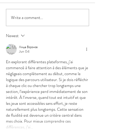
Write a comment...
Roam Free: Celebrating
Beer Release: Li
250 Years of
Spectrum Hazy I
Independence the Best
a Vivid Hop Expe
Newest
Way We Know How
the Project X Ser
Миша Воронов
Jun 04
En explorant différentes plateformes, j’ai 
commencé à faire attention à des éléments que je 
négligeais complètement au début, comme la 
logique des parcours utilisateur. Si je dois réfléchir 
à chaque clic ou chercher trop longtemps une 
section, l’expérience perd immédiatement de son 
intérêt. À l’inverse, quand tout est intuitif et que 
les jeux sont accessibles sans effort, je reste 
naturellement plus longtemps. Cette sensation 
de fluidité est devenue un critère central dans 
mes choix. Pour mieux comprendre ces 
différences, j’ai…